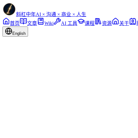
斜杠中年
AI × 沟通 × 商业 × 人生
首页
文章
Wiki
AI 工具
课程
资源
关于
English