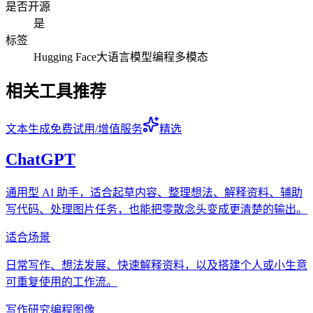
是否开源
是
标签
Hugging Face
大语言模型
编程
多模态
相关工具推荐
文本生成
免费试用/增值服务
精选
ChatGPT
通用型 AI 助手，适合起草内容、整理想法、解释资料、辅助
写代码、处理图片任务，也能把零散念头变成更清楚的输出。
适合场景
日常写作、想法发展、快速解释资料，以及搭建个人或小生意
可重复使用的工作流。
写作
研究
编程
图像