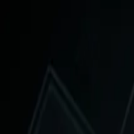
斜杠中年
AI × 沟通 × 商业 × 人生
首页
文章
Wiki
AI 工具
课程
资源
关于
English