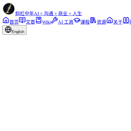
斜杠中年
AI × 沟通 × 商业 × 人生
首页
文章
Wiki
AI 工具
课程
资源
关于
English