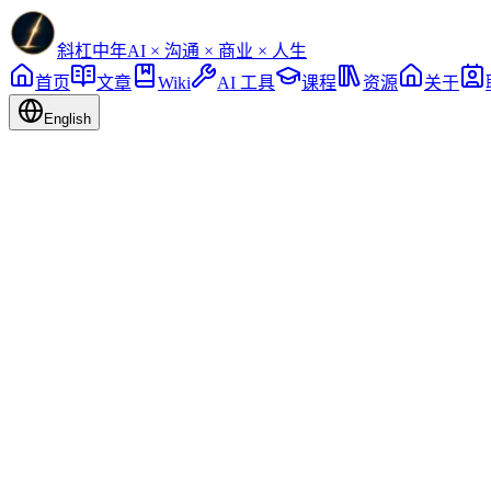
斜杠中年
AI × 沟通 × 商业 × 人生
首页
文章
Wiki
AI 工具
课程
资源
关于
English