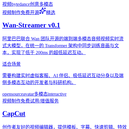
视频
bytedance
创意
多模态
视频制作
免费
开源
精选
Wan-Streamer v0.1
阿里巴巴联合 Wan 团队开源的端到端多模态音频视频实时流
式大模型，在统一的 Transformer 架构中同步训练音画与文
本，实现了低于 200ms 的超低延迟互动。
适合场景
需要构建实时虚拟客服、AI 伴侣、极低延迟互动分身以及端
侧多模态互动的开发者与科研机构。
opensource
avatar
多模态
interactive
视频制作
免费试用/增值服务
CapCut
创作者友好的视频编辑器，提供模板、字幕、快速剪辑、特效