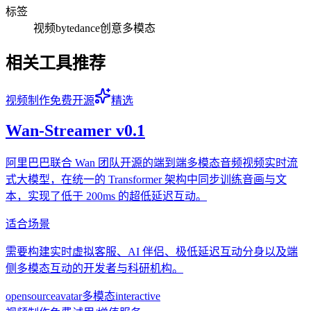
标签
视频
bytedance
创意
多模态
相关工具推荐
视频制作
免费
开源
精选
Wan-Streamer v0.1
阿里巴巴联合 Wan 团队开源的端到端多模态音频视频实时流
式大模型，在统一的 Transformer 架构中同步训练音画与文
本，实现了低于 200ms 的超低延迟互动。
适合场景
需要构建实时虚拟客服、AI 伴侣、极低延迟互动分身以及端
侧多模态互动的开发者与科研机构。
opensource
avatar
多模态
interactive