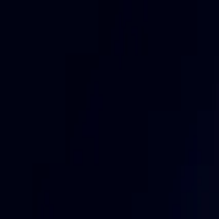
斜杠中年
AI × 沟通 × 商业 × 人生
首页
文章
Wiki
AI 工具
课程
资源
关于
English